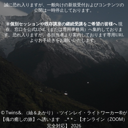
誠に恐れ入りますが、一般向けの新規受付およびコンテンツの
公開は一時停止しております。
※個別セッションや既存講座の継続受講をご希望の皆様へ
現
在、窓口を公式LINE（または専用事務局）へ集約しておりま
す。恐れ入りますが、各担当者より案内しております専用URL
よりお手続きをお願いいたします。
© Twins&. （紬＆あかり） - ツインレイ・ライトワーカー®️が
【魂の癒しの旅】へ誘います ..*＊.. 【オンライン（ZOOM）
完全対応】 2026