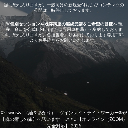
誠に恐れ入りますが、一般向けの新規受付およびコンテンツの
公開は一時停止しております。
※個別セッションや既存講座の継続受講をご希望の皆様へ
現
在、窓口を公式LINE（または専用事務局）へ集約しておりま
す。恐れ入りますが、各担当者より案内しております専用URL
よりお手続きをお願いいたします。
© Twins&. （紬＆あかり） - ツインレイ・ライトワーカー®️が
【魂の癒しの旅】へ誘います ..*＊.. 【オンライン（ZOOM）
完全対応】 2026